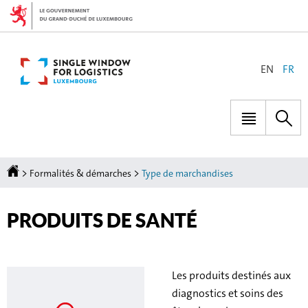
Aller
Aller
à
au
la
contenu
navigation
CHANGER
EN
FR
DE
LANGUE
Menu
Rec
principal
Accueil
>
>
Formalités & démarches
Type de marchandises
PRODUITS DE SANTÉ
Les produits destinés aux
diagnostics et soins des