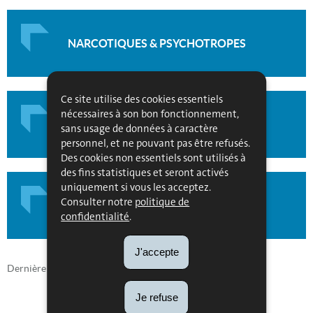
NARCOTIQUES & PSYCHOTROPES
Ce site utilise des cookies essentiels
nécessaires à son bon fonctionnement,
DISPOSITIFS MÉDICAUX
sans usage de données à caractère
personnel, et ne pouvant pas être refusés.
Des cookies non essentiels sont utilisés à
des fins statistiques et seront activés
uniquement si vous les acceptez.
Consulter notre
politique de
MÉDICAMENTS VÉTÉRINAIRES
confidentialité
.
J'accepte
Dernière mise à jour
02/03/2018
Je refuse