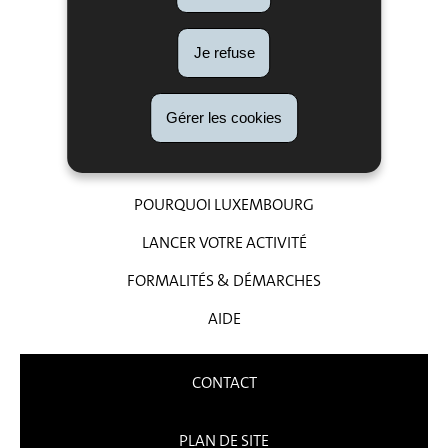
ADMINISTRATIONS
Je refuse
LÉGISLATION
PHOTOS & VIDÉOS
Gérer les cookies
LIENS
POURQUOI LUXEMBOURG
LANCER VOTRE ACTIVITÉ
FORMALITÉS & DÉMARCHES
AIDE
CONTACT
PLAN DE SITE