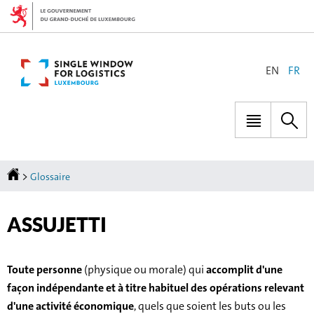
Aller
Aller
à
au
la
contenu
navigation
CHANGER
EN
FR
DE
LANGUE
Menu
Rec
principal
Accueil
>
Glossaire
ASSUJETTI
Toute personne
(physique ou morale) qui
accomplit d'une
façon
indépendante et à titre habituel des opérations relevant
d'une activité économique
, quels que soient les buts ou les