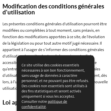
Modification des conditions générales
d'utilisation
Les présentes conditions générales d'utilisation pourront être
modifiées ou complétées à tout moment, sans préavis, en
fonction des modifications apportées à ce site, de l'évolution
de la législation ou pour tout autre motif jugé nécessaire. Il
appartient à l’usager de s’informer des conditions générales
d'utilisation de ce site, dont seule la version actualisée
accessible en ligne est réputée en vigueur. Il est possible
Ce site utilise des cookies essentiels
qu’entre deux utilisations du site, les conditions générales
nécessaires à son bon fonctionnement,
d’utilisation particulières soient modifiées et il appartient, dès
sans usage de données à caractère
personnel, et ne pouvant pas être refusés.
lors, à l’usager de bien lire ces dernières avant chaque nouvelle
Des cookies non essentiels sont utilisés à
utilisation.
des fins statistiques et seront activés
uniquement si vous les acceptez.
Consulter notre
politique de
Loi applicable
confidentialité
.