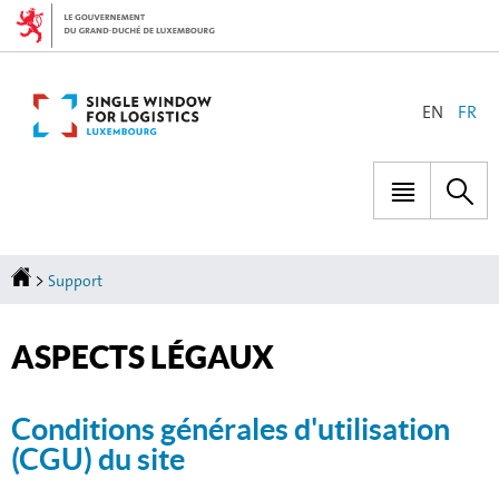
Aller
Aller
à
au
la
contenu
navigation
CHANGER
EN
FR
DE
LANGUE
Menu
Rec
principal
Accueil
>
Support
ASPECTS LÉGAUX
Conditions générales d'utilisation
(CGU) du site