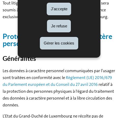
Tout litige relatif à l'utilisation de ce site et ses Services sera
J'accepte
soumis à la loi luxembourgeoise et sera de la compétence
exclusive des juridictions du Grand-Duché de Luxembourg.
Je refuse
Protection des données à caractère
personnel
Gérer les cookies
Généralités
Les données à caractère personnel communiquées par l’usager
sont traitées en conformité avec le
Règlement (UE) 2016/679
du Parlement européen et du Conseil du 27 avril 2016
relatif à
la protection des personnes physiques à l'égard du traitement
des données à caractère personnel et à la libre circulation des
données.
L’Etat du Grand-Duché de Luxembourg ne récolte pas de