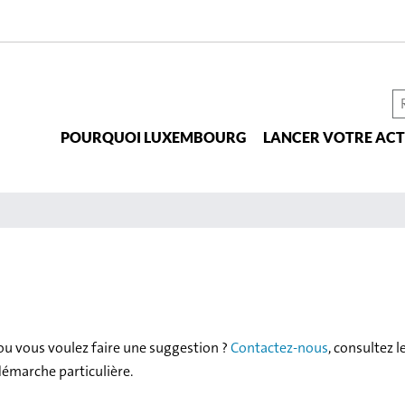
R
s
POURQUOI LUXEMBOURG
LANCER VOTRE ACT
le
si
ou vous voulez faire une suggestion ?
Contactez-nous
, consultez l
démarche particulière.