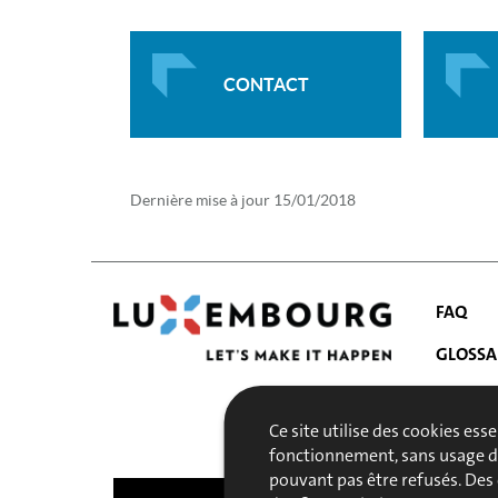
CONTACT
Dernière mise à jour
15/01/2018
FAQ
GLOSSA
ACTUAL
MENU
Ce site utilise des cookies ess
PUBLIC
fonctionnement, sans usage de
pouvant pas être refusés. Des 