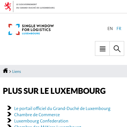
Aller
Aller
à
au
la
contenu
navigation
CHANGER
EN
FR
DE
LANGUE
Menu
Rec
principal
Accueil
>
Liens
PLUS SUR LE LUXEMBOURG
Le portail officiel du Grand-Duché de Luxembourg
Chambre de Commerce
Luxembourg Confederation