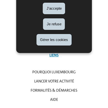
MENU
GLOSSAIRE
J'accepte
DE
ACTUALITÉS
NAVIGATION
PUBLICATIONS
Je refuse
ADMINISTRATIONS
LÉGISLATION
Gérer les cookies
PHOTOS & VIDÉOS
LIENS
POURQUOI LUXEMBOURG
LANCER VOTRE ACTIVITÉ
FORMALITÉS & DÉMARCHES
AIDE