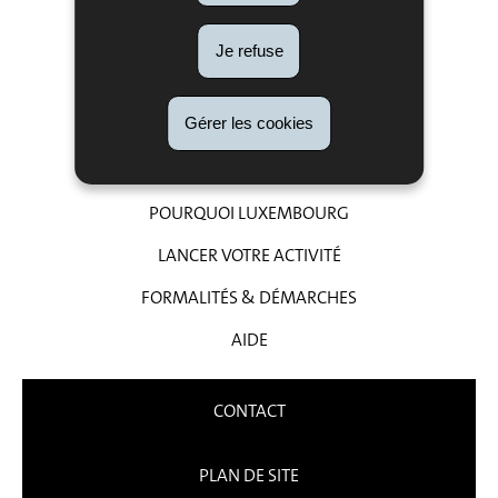
ADMINISTRATIONS
LÉGISLATION
Je refuse
PHOTOS & VIDÉOS
Gérer les cookies
LIENS
POURQUOI LUXEMBOURG
LANCER VOTRE ACTIVITÉ
FORMALITÉS & DÉMARCHES
AIDE
CONTACT
PLAN DE SITE