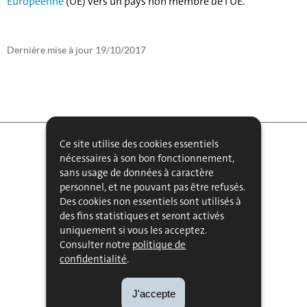
Européenne
(UE) vers un pays non membre de l'UE.
Dernière mise à jour
19/10/2017
Ce site utilise des cookies essentiels
nécessaires à son bon fonctionnement,
sans usage de données à caractère
personnel, et ne pouvant pas être refusés.
Des cookies non essentiels sont utilisés à
FAQ
des fins statistiques et seront activés
uniquement si vous les acceptez.
MENU
GLOSSAIRE
Consulter notre
politique de
DE
confidentialité
.
ACTUALITÉS
NAVIGATION
PUBLICATIONS
J'accepte