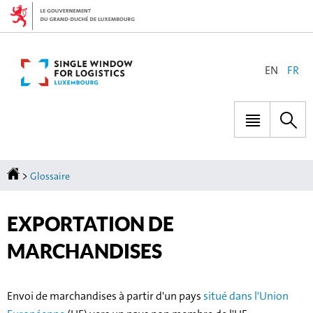
Aller
Aller
à
au
la
contenu
navigation
CHANGER
EN
FR
DE
LANGUE
Menu
Rec
principal
Accueil
>
Glossaire
EXPORTATION DE
MARCHANDISES
Envoi de marchandises à partir d'un pays
situé dans l'Union