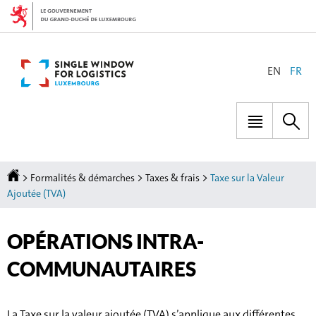
Aller
Aller
à
au
la
contenu
navigation
CHANGER
EN
FR
DE
LANGUE
Menu
Rec
principal
Accueil
>
>
>
Formalités & démarches
Taxes & frais
Taxe sur la Valeur
Ajoutée (TVA)
OPÉRATIONS INTRA-
COMMUNAUTAIRES
La Taxe sur la valeur ajoutée (TVA) s’applique aux différentes