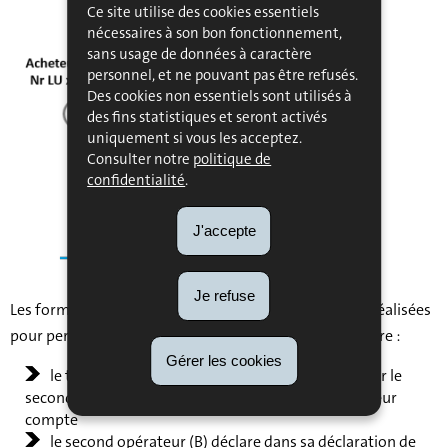
Ce site utilise des cookies essentiels
nécessaires à son bon fonctionnement,
sans usage de données à caractère
personnel, et ne pouvant pas être refusés.
Des cookies non essentiels sont utilisés à
des fins statistiques et seront activés
uniquement si vous les acceptez.
Consulter notre
politique de
confidentialité
.
J'accepte
Je refuse
Les formalités et déclarations suivantes doivent être réalisées
pour permettre la mise en œuvre du régime triangulaire :
Gérer les cookies
le transport est organisé par le premier (A) ou par le
second opérateur (B) ou par un tiers agissant pour leur
compte
le second opérateur (B) déclare dans sa déclaration de