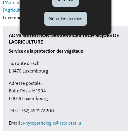
L'
Administration des Services Techniques de
l’Agriculture
délivre ces certificats et documents au
Luxembourg.
Gérer les cookies
ADMINISTRATION DES SERVICES TECHNIQUES DE
L'AGRICULTURE
Service de la protection des végétaux
16, route d'Esch
L-1470 Luxembourg
Adresse postale :
Boîte Postale 1904
L-1019 Luxembourg
Tél : (+352) 45 71 72 200
Email :
Phytopathologie@asta.etat.lu