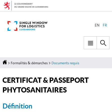
Aller
Aller
à
au
la
contenu
navigation
CHANGER
EN
FR
DE
LANGUE
Menu
Rec
principal
Accueil
>
>
Formalités & démarches
Documents requis
CERTIFICAT & PASSEPORT
PHYTOSANITAIRES
Définition