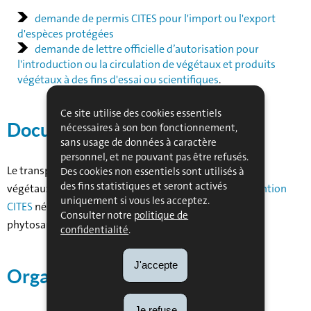
demande de permis CITES pour l'import ou l'export
d'espèces protégées
demande de lettre officielle d’autorisation pour
l'introduction ou la circulation de végétaux et produits
végétaux à des fins d'essai ou scientifiques
.
Ce site utilise des cookies essentiels
Documents liés
nécessaires à son bon fonctionnement,
sans usage de données à caractère
personnel, et ne pouvant pas être refusés.
Le transport et le commerce des végétaux et produits
Des cookies non essentiels sont utilisés à
des fins statistiques et seront activés
végétaux provenant d’
espèces protégées par la convention
uniquement si vous les acceptez.
CITES
nécessite un
permis CITES
en plus du certificat
Consulter notre
politique de
phytosanitaire.
confidentialité
.
J'accepte
Organisations concernées
Je refuse